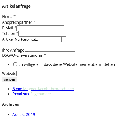
Artikelanfrage
Firma
*
Ansprechpartner
*
E-Mail
*
Telefon
*
Artikel
Ihre Anfrage ...
DSGVO-Einverständnis
*
Ich willige ein, dass diese Website meine übermittelt
Website
senden
Next
Magnet-Kernbohrmaschinen
Previous
Sägebänder
Archives
August 2019