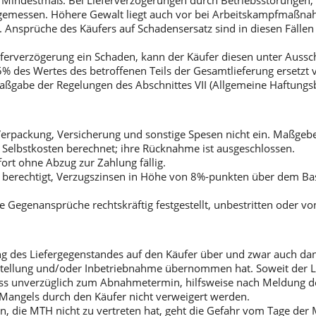
en Mindestmaß. Bei Lieferverzögerungen durch Betriebsstörunge
angemessen. Höhere Gewalt liegt auch vor bei Arbeitskampfmaßna
Ansprüche des Käufers auf Schadensersatz sind in diesen Fällen 
ferverzögerung ein Schaden, kann der Käufer diesen unter Aussc
% des Wertes des betroffenen Teils der Gesamtlieferung ersetzt 
aßgabe der Regelungen des Abschnittes VII (Allgemeine Haftungs
, Verpackung, Versicherung und sonstige Spesen nicht ein. Maßge
n Selbstkosten berechnet; ihre Rücknahme ist ausgeschlossen.
rt ohne Abzug zur Zahlung fällig.
r berechtigt, Verzugszinsen in Höhe von 8%-punkten über dem Ba
 Gegenansprüche rechtskräftig festgestellt, unbestritten oder v
g des Liefergegenstandes auf den Käufer über und zwar auch da
ufstellung und/oder Inbetriebnahme übernommen hat. Soweit de
unverzüglich zum Abnahmetermin, hilfsweise nach Meldung des
 Mangels durch den Käufer nicht verweigert werden.
, die MTH nicht zu vertreten hat, geht die Gefahr vom Tage der