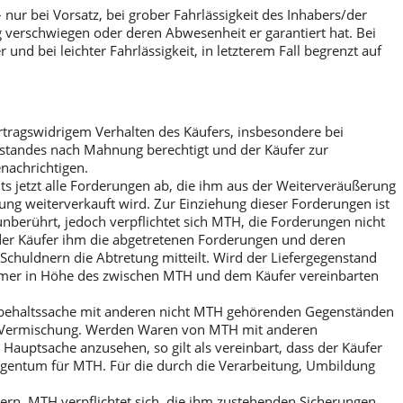
ur bei Vorsatz, bei grober Fahrlässigkeit des Inhabers/der
ig verschwiegen oder deren Abwesenheit er garantiert hat. Bei
und bei leichter Fahrlässigkeit, in letzterem Fall begrenzt auf
rtragswidrigem Verhalten des Käufers, insbesondere bei
nstandes nach Mahnung berechtigt und der Käufer zur
enachrichtigen.
its jetzt alle Forderungen ab, die ihm aus der Weiterveräußerung
ng weiterverkauft wird. Zur Einziehung dieser Forderungen ist
nberührt, jedoch verpflichtet sich MTH, die Forderungen nicht
er Käufer ihm die abgetretenen Forderungen und deren
chuldnern die Abtretung mitteilt. Wird der Liefergegenstand
ehmer in Höhe des zwischen MTH und dem Käufer vereinbarten
rbehaltssache mit anderen nicht MTH gehörenden Gegenständen
er Vermischung. Werden Waren von MTH mit anderen
Hauptsache anzusehen, so gilt als vereinbart, dass der Käufer
igentum für MTH. Für die durch die Verarbeitung, Umbildung
ern. MTH verpflichtet sich, die ihm zustehenden Sicherungen