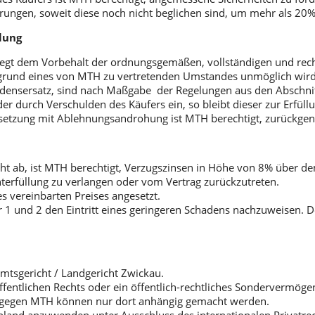
erungen, soweit diese noch nicht beglichen sind, um mehr als 20%
llung
liegt dem Vorbehalt der ordnungsgemäßen, vollständigen und recht
rund eines von MTH zu vertretenden Umstandes unmöglich wird,
densersatz, sind nach Maßgabe der Regelungen aus den Abschnitt
durch Verschulden des Käufers ein, so bleibt dieser zur Erfüllun
stsetzung mit Ablehnungsandrohung ist MTH berechtigt, zurückg
cht ab, ist MTH berechtigt, Verzugszinsen in Höhe von 8% über d
erfüllung zu verlangen oder vom Vertrag zurückzutreten.
s vereinbarten Preises angesetzt.
er 1 und 2 den Eintritt eines geringeren Schadens nachzuweisen. 
 Amtsgericht / Landgericht Zwickau.
entlichen Rechts oder ein öffentlich-rechtliches Sondervermögen i
 gegen MTH können nur dort anhängig gemacht werden.