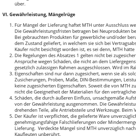
über.
VI. Gewährleistung, Mängelrüge
Für Mängel der Lieferung haftet MTH unter Ausschluss wei
Die Gewährleistungsfristen betragen bei Neuprodukten be
Bei gebrauchten Produkten für gewerbliche und/oder be
dem Zustand geliefert, in welchem sie sich bei Vertragsa
Käufer nicht besichtigt worden ist, es sei denn, MTH hätt
Die Regelungen des Absatzes 1 gelten nicht bei zugesicher
Ansprüche wegen Schäden, die nicht an dem Liefergegens
gesetzlich zulässigen Rahmen ausgeschlossen. Wird im Rah
Eigenschaften sind nur dann zugesichert, wenn sie als s
Zusicherungen, Proben, Maße, DIN-Bestimmungen, Leistun
keine zugesicherten Eigenschaften. Soweit die von MTH zu 
nicht die Geeignetheit der Materialien für den vertraglich
Schäden, die durch äußeren Einfluss, unsachgemäße Aufs
von der Gewährleistung ausgenommen. Die Gewährleistung er
drehenden Teile, alle Antriebsteile und Werkzeuge. Beim
Der Käufer ist verpflichtet, die gelieferte Ware unverzüg
genehmigungsfähige Falschlieferungen oder Mindermengen, 
Lieferung. Verdeckte Mängel sind MTH unverzüglich nach 
Kaufleuten unberührt.