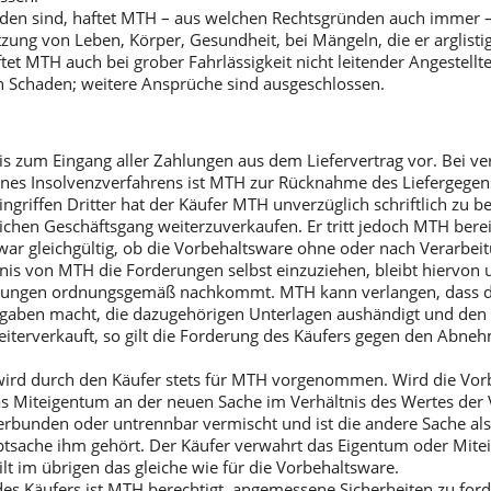
nden sind, haftet MTH – aus welchen Rechtsgründen auch immer – n
etzung von Leben, Körper, Gesundheit, bei Mängeln, die er arglist
et MTH auch bei grober Fahrlässigkeit nicht leitender Angestellter 
n Schaden; weitere Ansprüche sind ausgeschlossen.
s zum Eingang aller Zahlungen aus dem Liefervertrag vor. Bei ve
eines Insolvenzverfahrens ist MTH zur Rücknahme des Liefergege
ngriffen Dritter hat der Käufer MTH unverzüglich schriftlich zu b
lichen Geschäftsgang weiterzuverkaufen. Er tritt jedoch MTH bere
r gleichgültig, ob die Vorbehaltsware ohne oder nach Verarbeitu
nis von MTH die Forderungen selbst einzuziehen, bleibt hiervon u
ichtungen ordnungsgemäß nachkommt. MTH kann verlangen, dass d
ngaben macht, die dazugehörigen Unterlagen aushändigt und den S
terverkauft, so gilt die Forderung des Käufers gegen den Abn
wird durch den Käufer stets für MTH vorgenommen. Wird die Vo
das Miteigentum an der neuen Sache im Verhältnis des Wertes d
rbunden oder untrennbar vermischt und ist die andere Sache als 
tsache ihm gehört. Der Käufer verwahrt das Eigentum oder Mite
 im übrigen das gleiche wie für die Vorbehaltsware.
es Käufers ist MTH berechtigt, angemessene Sicherheiten zu ford