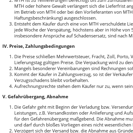
MTH ist zu Teillieferungen berechtigt bis zum zumutbar
MTH oder höhere Gewalt verlängert sich die Lieferfrist 
im Betrieb von MTH oder bei den Vorlieferanten von MTH. 
Haftungsbeschränkung) ausgeschlossen.
Entsteht dem Käufer durch eine von MTH verschuldete Lie
jede Woche der Verspätung, höchstens aber in Höhe von 5
insbesondere Ansprüche auf Schadensersatz, sind nach M
IV. Preise, Zahlungsbedingungen
Die Preise schließen Mehrwertsteuer, Fracht, Zoll, Porto
Lieferungstag gültigen Preise. Die Verpackung wird zu de
Mangels besonderer Vereinbarungen sind Rechnungen sofo
Kommt der Käufer in Zahlungsverzug, so ist der Verkäufe
Verzugsschadens bleibt vorbehalten.
Aufrechnungsrechte stehen dem Käufer nur zu, wenn seine
V. Gefahrübergang, Abnahme
Die Gefahr geht mit Beginn der Verladung bzw. Versendun
Leistungen, z.B. Versandkosten oder Anlieferung und A
für den Gefahrenübergang maßgebend. Die Abnahme muss 
und darf durch bloßes Vorliegen eines nicht wesentlichen
Verzögert sich der Versand bzw. die Abnahme aus Gründen