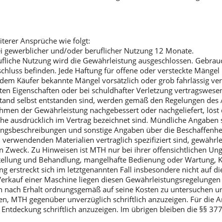
terer Ansprüche wie folgt:
i gewerblicher und/oder beruflicher Nutzung 12 Monate.
rufliche Nutzung wird die Gewährleistung ausgeschlossen. Gebr
bschluss befinden. Jede Haftung für offene oder versteckte Mäng
e dem Käufer bekannte Mängel vorsätzlich oder grob fahrlässig ve
ten Eigenschaften oder bei schuldhafter Verletzung vertragswesen
tand selbst entstanden sind, werden gemäß den Regelungen des A
men der Gewährleistung nachgebessert oder nachgeliefert, löst 
olche ausdrücklich im Vertrag bezeichnet sind. Mündliche Angabe
gsbeschreibungen und sonstige Angaben über die Beschaffenheit 
verwendenden Materialien vertraglich spezifiziert sind, gewährl
en Zweck. Zu Hinweisen ist MTH nur bei ihrer offensichtlichen Unge
tellung und Behandlung, mangelhafte Bedienung oder Wartung, K
streckt sich im letztgenannten Fall insbesondere nicht auf die A
 Verkauf einer Maschine liegen diesen Gewährleistungsregelunge
lich nach Erhalt ordnungsgemäß auf seine Kosten zu untersuchen un
MTH gegenüber unverzüglich schriftlich anzuzeigen. Für die Anze
Entdeckung schriftlich anzuzeigen. Im übrigen bleiben die §§ 37