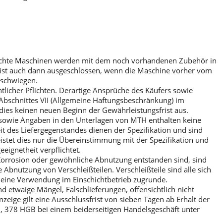
auchte Maschinen werden mit dem noch vorhandenen Zubehör in
el ist auch dann ausgeschlossen, wenn die Maschine vorher vom
rschwiegen.
tlicher Pflichten. Derartige Ansprüche des Käufers sowie
bschnittes VII (Allgemeine Haftungsbeschränkung) im
dies keinen neuen Beginn der Gewährleistungsfrist aus.
n sowie Angaben in den Unterlagen von MTH enthalten keine
des Liefergegenstandes dienen der Spezifikation und sind
eistet dies nur die Übereinstimmung mit der Spezifikation und
eignetheit verpflichtet.
orrosion oder gewöhnliche Abnutzung entstanden sind, sind
bnutzung von Verschleißteilen. Verschleißteile sind alle sich
n eine Verwendung im Einschichtbetrieb zugrunde.
d etwaige Mängel, Falschlieferungen, offensichtlich nicht
ige gilt eine Ausschlussfrist von sieben Tagen ab Erhalt der
7, 378 HGB bei einem beiderseitigen Handelsgeschäft unter