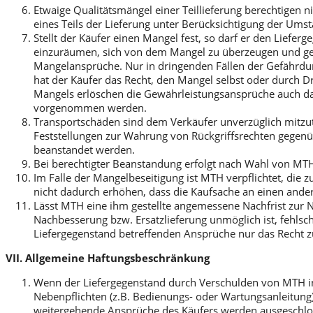
Etwaige Qualitätsmängel einer Teillieferung berechtigen
eines Teils der Lieferung unter Berücksichtigung der Umst
Stellt der Käufer einen Mangel fest, so darf er den Liefe
einzuräumen, sich von dem Mangel zu überzeugen und gege
Mangelansprüche. Nur in dringenden Fällen der Gefährdun
hat der Käufer das Recht, den Mangel selbst oder durch 
Mangels erlöschen die Gewährleistungsansprüche auch da
vorgenommen werden.
Transportschäden sind dem Verkäufer unverzüglich mitzute
Feststellungen zur Wahrung von Rückgriffsrechten gegenü
beanstandet werden.
Bei berechtigter Beanstandung erfolgt nach Wahl von MTH
Im Falle der Mangelbeseitigung ist MTH verpflichtet, die
nicht dadurch erhöhen, dass die Kaufsache an einen ander
Lässt MTH eine ihm gestellte angemessene Nachfrist zur 
Nachbesserung bzw. Ersatzlieferung unmöglich ist, fehlsc
Liefergegenstand betreffenden Ansprüche nur das Recht z
VII. Allgemeine Haftungsbeschränkung
Wenn der Liefergegenstand durch Verschulden von MTH info
Nebenpflichten (z.B. Bedienungs- oder Wartungsanleitung
weitergehende Ansprüche des Käufers werden ausgeschlo