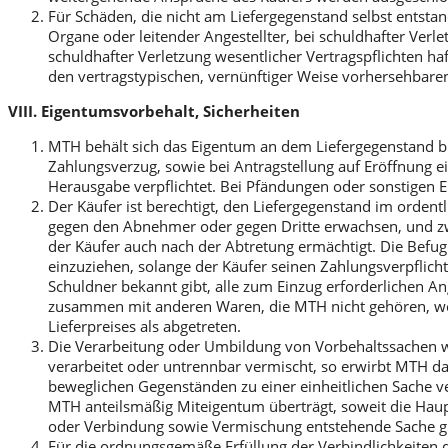
Für Schäden, die nicht am Liefergegenstand selbst entsta
Organe oder leitender Angestellter, bei schuldhafter Verl
schuldhafter Verletzung wesentlicher Vertragspflichten haft
den vertragstypischen, vernünftiger Weise vorhersehbare
VIII. Eigentumsvorbehalt, Sicherheiten
MTH behält sich das Eigentum an dem Liefergegenstand bi
Zahlungsverzug, sowie bei Antragstellung auf Eröffnung 
Herausgabe verpflichtet. Bei Pfändungen oder sonstigen Ei
Der Käufer ist berechtigt, den Liefergegenstand im ordent
gegen den Abnehmer oder gegen Dritte erwachsen, und zwa
der Käufer auch nach der Abtretung ermächtigt. Die Befug
einzuziehen, solange der Käufer seinen Zahlungsverpfl
Schuldner bekannt gibt, alle zum Einzug erforderlichen A
zusammen mit anderen Waren, die MTH nicht gehören, wei
Lieferpreises als abgetreten.
Die Verarbeitung oder Umbildung von Vorbehaltssachen 
verarbeitet oder untrennbar vermischt, so erwirbt MTH 
beweglichen Gegenständen zu einer einheitlichen Sache ve
MTH anteilsmäßig Miteigentum überträgt, soweit die Haup
oder Verbindung sowie Vermischung entstehende Sache gilt
Für die ordnungsgemäße Erfüllung der Verbindlichkeiten d