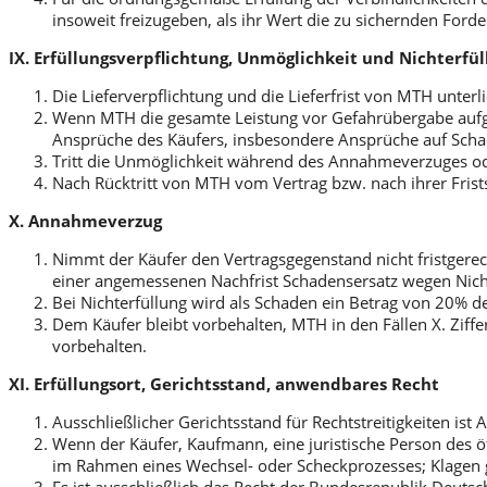
insoweit freizugeben, als ihr Wert die zu sichernden Ford
IX. Erfüllungsverpflichtung, Unmöglichkeit und Nichterfü
Die Lieferverpflichtung und die Lieferfrist von MTH unter
Wenn MTH die gesamte Leistung vor Gefahrübergabe aufg
Ansprüche des Käufers, insbesondere Ansprüche auf Scha
Tritt die Unmöglichkeit während des Annahmeverzuges oder 
Nach Rücktritt von MTH vom Vertrag bzw. nach ihrer Fri
X. Annahmeverzug
Nimmt der Käufer den Vertragsgegenstand nicht fristgere
einer angemessenen Nachfrist Schadensersatz wegen Nicht
Bei Nichterfüllung wird als Schaden ein Betrag von 20% de
Dem Käufer bleibt vorbehalten, MTH in den Fällen X. Ziff
vorbehalten.
XI. Erfüllungsort, Gerichtsstand, anwendbares Recht
Ausschließlicher Gerichtsstand für Rechtstreitigkeiten ist
Wenn der Käufer, Kaufmann, eine juristische Person des öff
im Rahmen eines Wechsel- oder Scheckprozesses; Klagen