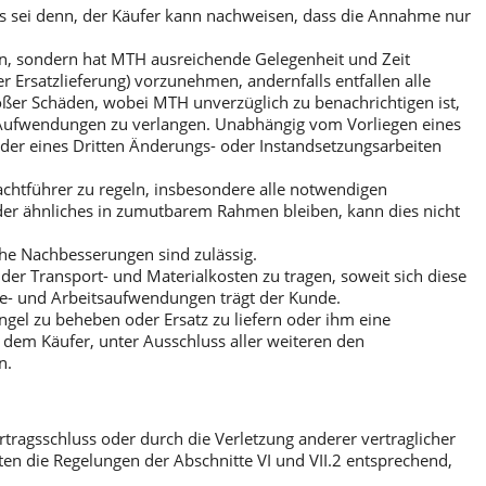
es sei denn, der Käufer kann nachweisen, dass die Annahme nur
ben, sondern hat MTH ausreichende Gelegenheit und Zeit
Ersatzlieferung) vorzunehmen, andernfalls entfallen alle
ßer Schäden, wobei MTH unverzüglich zu benachrichtigen ist,
en Aufwendungen zu verlangen. Unabhängig vom Vorliegen eines
er eines Dritten Änderungs- oder Instandsetzungsarbeiten
achtführer zu regeln, insbesondere alle notwendigen
der ähnliches in zumutbarem Rahmen bleiben, kann dies nicht
he Nachbesserungen sind zulässig.
er Transport- und Materialkosten zu tragen, soweit sich diese
ise- und Arbeitsaufwendungen trägt der Kunde.
gel zu beheben oder Ersatz zu liefern oder ihm eine
 dem Käufer, unter Ausschluss aller weiteren den
n.
ragsschluss oder durch die Verletzung anderer vertraglicher
en die Regelungen der Abschnitte VI und VII.2 entsprechend,