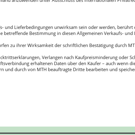
hland anzuwenden unter Ausschluss des internationalen Privatrech
- und Lieferbedingungen unwirksam sein oder werden, berührt die
rd die betreffende Bestimmung in diesen Allgemeinen Verkaufs- u
n zu ihrer Wirksamkeit der schriftlichen Bestätigung durch MTH;
ktrittserklärungen, Verlangen nach Kaufpreisminderung oder Scha
ftsverbindung erhaltenen Daten über den Käufer – auch wenn di
n und durch von MTH beauftragte Dritte bearbeiten und speicher