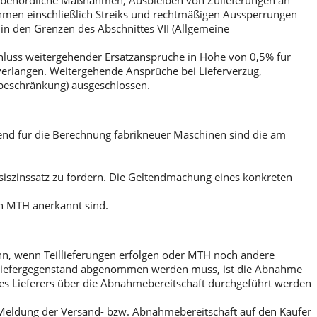
n, behördliche Maßnahmen, Ausbleiben von Zulieferungen an
hmen einschließlich Streiks und rechtmäßigen Aussperrungen
in den Grenzen des Abschnittes VII (Allgemeine
hluss weitergehender Ersatzansprüche in Höhe von 0,5% für
verlangen. Weitergehende Ansprüche bei Lieferverzug,
beschränkung) ausgeschlossen.
bend für die Berechnung fabrikneuer Maschinen sind die am
siszinssatz zu fordern. Die Geltendmachung eines konkreten
on MTH anerkannt sind.
nn, wenn Teillieferungen erfolgen oder MTH noch andere
r Liefergegenstand abgenommen werden muss, ist die Abnahme
 Lieferers über die Abnahmebereitschaft durchgeführt werden
 Meldung der Versand- bzw. Abnahmebereitschaft auf den Käufer