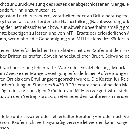
 nicht zur Zurückweisung des Restes der abgeschlossenen Menge, 
ände für ihn unzumutbar ist.
rgegenstand nicht verändern, verarbeiten oder an Dritte herausge
benenfalls die erforderliche Nacherfüllung (Nachbesserung oder 
g der Betriebssicherheit bzw. zur Abwehr unverhältnismäßig gro
Dritte beseitigen zu lassen und von MTH Ersatz der erforderlich
nn, wenn ohne die Genehmigung von MTH seitens des Käufers od
ilen. Die erforderlichen Formalitäten hat der Käufer mit dem Fr
ber Dritten zu treffen. Soweit handelsüblicher Bruch, Schwund o
 Nachbesserung fehlerhafter Ware oder Ersatzlieferung. Mehrfac
 zum Zwecke der Mängelbeseitigung erforderlichen Aufwendungen d
en Ort als dem Erfüllungsort gebracht wurde. Die Kosten für Re
Nacherfüllung im Sinne des § 439 BGB verstreichen, ohne den Man
hlägt oder aus sonstigen Gründen von MTH verweigert wird, steht
u, von dem Vertrag zurückzutreten oder den Kaufpreis zu minder
lge unterlassener oder fehlerhafter Beratung vor oder nach Vert
) vom Käufer nicht vertragsmäßig verwendet werden kann, so gelt
ssen.