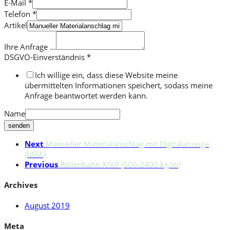
E-Mail
*
Telefon
*
Artikel
Ihre Anfrage ...
DSGVO-Einverständnis
*
Ich willige ein, dass diese Website meine
übermittelten Informationen speichert, sodass meine
Anfrage beantwortet werden kann.
Name
senden
Next
Manueller Materialanschlag mit Digitalanzeige
(MRA)
Previous
Rollenbahn X/XP (500-2400 kg/m)
Archives
August 2019
Meta