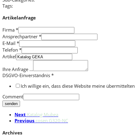
Tags:
Artikelanfrage
Firma
*
Ansprechpartner
*
E-Mail
*
Telefon
*
Artikel
Ihre Anfrage ...
DSGVO-Einverständnis
*
Ich willige ein, dass diese Website meine übermittelt
Comment
senden
Next
Katalog Mubea
Previous
cosen G320-NC
Archives