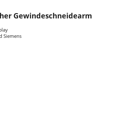
cher Gewindeschneidearm
play
nd Siemens