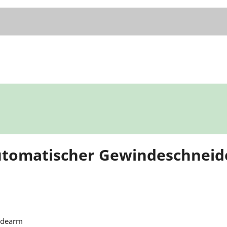
utomatischer Gewindeschnei
idearm