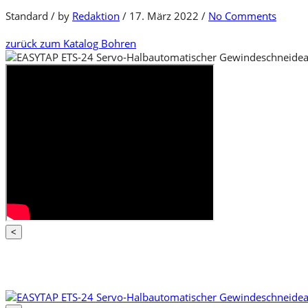
Standard
/
by
Redaktion
/
17. März 2022
/
No Comments
zurück zum Katalog
Bohren
<