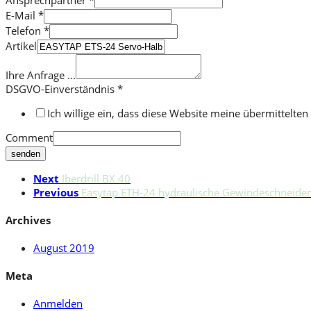
Ansprechpartner
*
E-Mail
*
Telefon
*
Artikel
Ihre Anfrage ...
DSGVO-Einverständnis
*
Ich willige ein, dass diese Website meine übermittelt
Comment
senden
Next
Iberdrill BX 40
Previous
Easytap ETH-24 hydraulische Gewindeschneide
Archives
August 2019
Meta
Anmelden