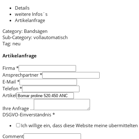
Details
weitere Infos´s
Artikelanfrage
Category:
Bandsägen
Sub-Category:
vollautomatisch
Tag:
neu
Artikelanfrage
Firma
*
Ansprechpartner
*
E-Mail
*
Telefon
*
Artikel
Ihre Anfrage ...
DSGVO-Einverständnis
*
Ich willige ein, dass diese Website meine übermittelt
Comment