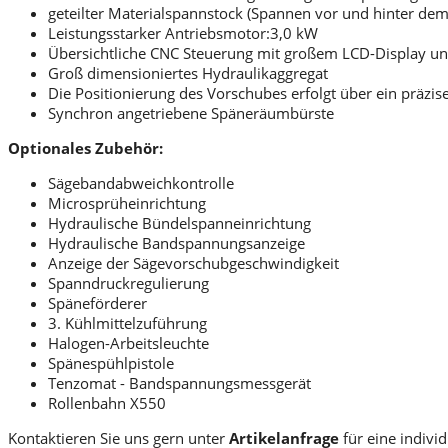
geteilter Materialspannstock (Spannen vor und hinter de
Leistungsstarker Antriebsmotor:3,0 kW
Übersichtliche CNC Steuerung mit großem LCD-Display und
Groß dimensioniertes Hydraulikaggregat
Die Positionierung des Vorschubes erfolgt über ein präz
Synchron angetriebene Späneräumbürste
Optionales Zubehör:
Sägebandabweichkontrolle
Microsprüheinrichtung
Hydraulische Bündelspanneinrichtung
Hydraulische Bandspannungsanzeige
Anzeige der Sägevorschubgeschwindigkeit
Spanndruckregulierung
Späneförderer
3. Kühlmittelzuführung
Halogen-Arbeitsleuchte
Spänespühlpistole
Tenzomat - Bandspannungsmessgerät
Rollenbahn X550
Kontaktieren Sie uns gern unter
Artikelanfrage
für eine individ