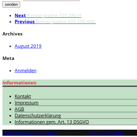
senden
Next
Bomar proline 320.280 H
Previous
Bomar proline 420.350 ANC
Archives
August 2019
Meta
Anmelden
Informationen
Kontakt
Impressum
AGB
Datenschutzerklärung
Informationen gem. Art. 13 DSGVO
Copyright 2024 MTH mbH
supported by
C.A.T IT-Systems