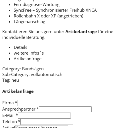
Ferndiagnose–Wartung
SyncFree – Synchronisierter Freihub XNCA
Rollenbahn X oder XP (angetrieben)
Längenanschlag
Kontaktieren Sie uns gern unter
Artikelanfrage
für eine
individuelle Beratung.
Details
weitere Infos´s
Artikelanfrage
Category:
Bandsägen
Sub-Category:
vollautomatisch
Tag:
neu
Artikelanfrage
Firma
*
Ansprechpartner
*
E-Mail
*
Telefon
*
Artikel